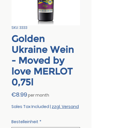
SKU: 3333
Golden
Ukraine Wein
- Moved by
love MERLOT
0,75l
Price
€8.99
per month
Sales Tax Included
|
zzgl. Versand
Bestelleinheit
*