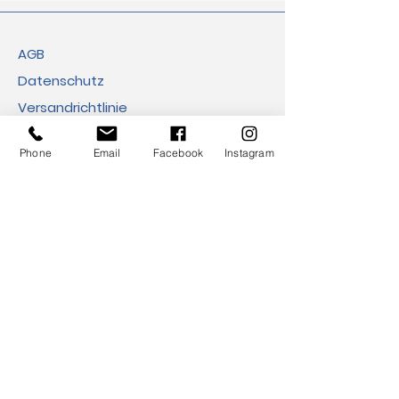
AGB
Datenschutz
Versandrichtlinie
Rückgaberecht
Phone
Email
Facebook
Instagram
Cookies
Impressum
FAQ​
Zahlungsmethoden
Adresse:
Eco Viva GmbH
Ballindamm 39